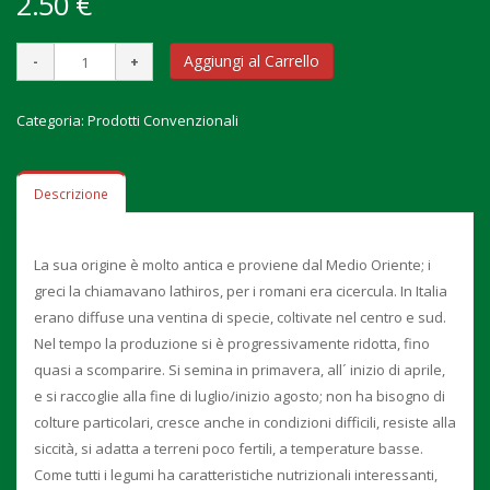
2.50 €
Aggiungi al Carrello
Categoria:
Prodotti Convenzionali
Descrizione
La sua origine è molto antica e proviene dal Medio Oriente; i
greci la chiamavano lathiros, per i romani era cicercula. In Italia
erano diffuse una ventina di specie, coltivate nel centro e sud.
Nel tempo la produzione si è progressivamente ridotta, fino
quasi a scomparire. Si semina in primavera, all´ inizio di aprile,
e si raccoglie alla fine di luglio/inizio agosto; non ha bisogno di
colture particolari, cresce anche in condizioni difficili, resiste alla
siccità, si adatta a terreni poco fertili, a temperature basse.
Come tutti i legumi ha caratteristiche nutrizionali interessanti,