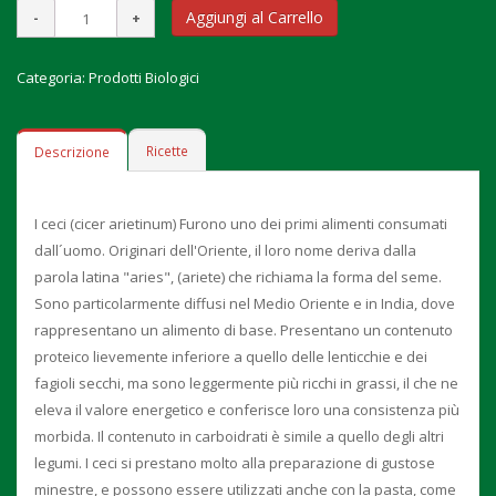
Aggiungi al Carrello
Categoria:
Prodotti Biologici
Ricette
Descrizione
I ceci (cicer arietinum) Furono uno dei primi alimenti consumati
dall´uomo. Originari dell'Oriente, il loro nome deriva dalla
parola latina "aries", (ariete) che richiama la forma del seme.
Sono particolarmente diffusi nel Medio Oriente e in India, dove
rappresentano un alimento di base. Presentano un contenuto
proteico lievemente inferiore a quello delle lenticchie e dei
fagioli secchi, ma sono leggermente più ricchi in grassi, il che ne
eleva il valore energetico e conferisce loro una consistenza più
morbida. Il contenuto in carboidrati è simile a quello degli altri
legumi. I ceci si prestano molto alla preparazione di gustose
minestre, e possono essere utilizzati anche con la pasta, come